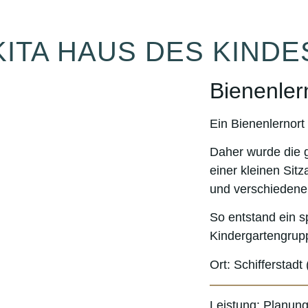
KITA HAUS DES KINDE
Bienenler
Ein Bienenlernort 
Daher wurde die 
einer kleinen Sit
und verschiedenen
So entstand ein
s
Kindergartengru
Ort:
Schifferstadt
Leistung:
Planung