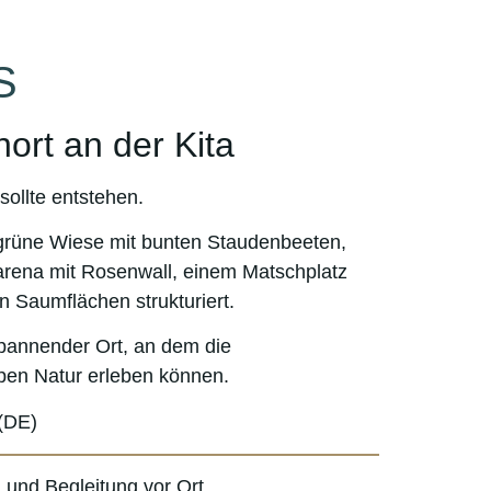
S
nort an der Kita
sollte entstehen.
grüne Wiese mit
bunten
Staudenbeeten
,
zarena mit Rosenwall, einem Matschplatz
 Saumflächen strukturiert.
pannender Ort,
an dem die
ppen
Natur erleben
können.
 (DE)
 und Begleitung vor Ort